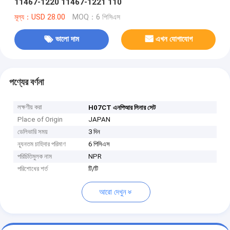
11467-1220 11467-1221 110
মূল্য：USD 28.00
MOQ：6 পিসিএস
ভালো দাম
এখন যোগাযোগ
পণ্যের বর্ণনা
লক্ষণীয় করা
H07CT এনপিআর লিনার সেট
Place of Origin
JAPAN
ডেলিভারি সময়
3 দিন
ন্যূনতম চাহিদার পরিমাণ
6 পিসিএস
পরিচিতিমুলক নাম
NPR
পরিশোধের শর্ত
টি/টি
আরো দেখুন