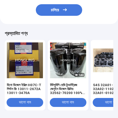
চালিয়ে
প্রস্তাবিত পণ্য
হিনো ডিজেল ইঞ্জিন H07C-T
মিটসুবিশি হেভি ইন্ডাস্ট্রিজ
S4S 32A01-21
পিস্টন রিং 13011-2672A
জেনুইন ডিজেল ফিল্টার
32A02-11020
13011-3470A
32562-70200 100%
32A01-01020
জেনুইন জাপানি পার্ট মিটসুবিশি
32A01-01021 এর
ইন্ডাস্ট্রিয়াল ইঞ্জিনের জন্য
ভালভ এবং ভালভ স্প্রি
ভালো দাম
ভালো দাম
ভালো দাম
উচ্চতর পরিস্রাবণ সর্বোত্তম
ফোর্কলিফ্ট সিলিন্ডার হেড
জ্বালানী সিস্টেম