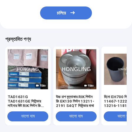
চালিয়ে
প্রস্তাবিত পণ্য
TAD1631G
উচ্চ চাপ বৃত্তাকার RIK পিস্টন
হিনো EH700 সিলিন্ড
TAD1631GE সিলিন্ডার
রিং EK130 পিস্টন 13211-
11467-1222 এবং 
লাইনার কিট RIK পিস্টন রিং
2191 S4QT সিলিন্ডার মাথা
13216-1181
3837146 Mahle
03816vo
ভালো দাম
ভালো দাম
ভালো দাম