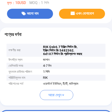
মূল্য：10USD
MOQ：1 পিসি
ভালো দাম
এখন যোগাযোগ
পণ্যের বর্ণনা
,
RIK Qsb6.7 ইঞ্জিন পিস্টন রিং
লক্ষণীয় করা
,
ইঞ্জিন পিস্টন রিং 5482362
6d107 পিস্টন রিং প্রতিস্থাপন করছে
উৎপত্তি স্থল
জাপান
ডেলিভারি সময়
4-7 দিন
ন্যূনতম চাহিদার পরিমাণ
1 পিসি
পরিচিতিমুলক নাম
RIK
পরিশোধের শর্ত
ওয়েস্টার্ন ইউনিয়ন, টি/টি, মানিগ্রাম
আরো দেখুন