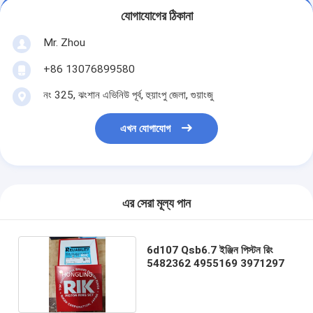
যোগাযোগের ঠিকানা
Mr. Zhou
+86 13076899580
নং 325, ঝংশান এভিনিউ পূর্ব, হুয়াংপু জেলা, গুয়াংজু
এখন যোগাযোগ
এর সেরা মূল্য পান
6d107 Qsb6.7 ইঞ্জিন পিস্টন রিং
5482362 4955169 3971297