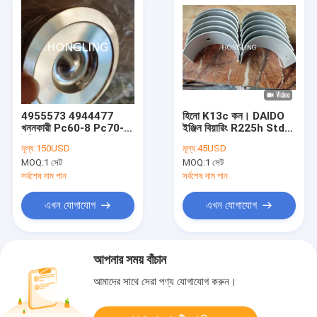
4955573 4944477
হিনো K13c কন। DAIDO
খননকারী Pc60-8 Pc70-8
ইঞ্জিন বিয়ারিং R225h Std
ইঞ্জিনের জন্য DAIDO ইঞ্জিন
13201-1012
মূল্য:
150USD
মূল্য:
45USD
বিয়ারিং
MOQ:
1 সেট
MOQ:
1 সেট
সর্বশেষ দাম পান
সর্বশেষ দাম পান
এখন যোগাযোগ
এখন যোগাযোগ
আপনার সময় বাঁচান
আমাদের সাথে সেরা পণ্য যোগাযোগ করুন।