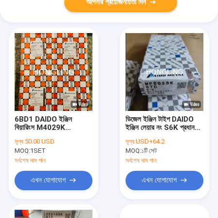
আপনার প্রয়োজনীয়তা দিন
6BD1 DAIDO ইঞ্জিন
ডিজেল ইঞ্জিন টাইপ DAIDO
বিয়ারিংস M4029K
ইঞ্জিন লেয়ার নং S6K প্রধান
R4036K T428K এর জন্য
লেয়ার MP6026K 34309-
মূল্য:
50.00 USD
মূল্য:
USD+64.2
ইঞ্জিন প্রধান বিয়ারিং
09050 RP6026K
MOQ:
1SET
MOQ:
১টি সেট
34219-00500
সর্বশেষ দাম পান
সর্বশেষ দাম পান
এখন যোগাযোগ
এখন যোগাযোগ