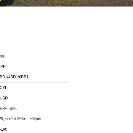
0
েপি
NPR
BD1/4BD1/6BB1
CYL
6USD
রপেক্ষ প্যাকিং
/টি, ওয়েস্টার্ন ইউনিয়ন, মানিগ্রাম
-100