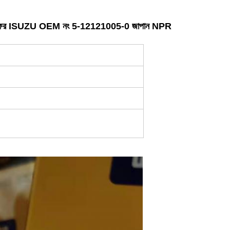
স্টন রিং ফর ISUZU OEM নং 5-12121005-0 জাপান NPR