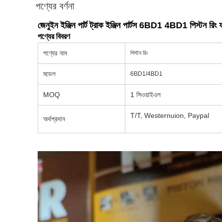
পণ্যের বর্ণনা
জেনুইন ইঞ্জিন পার্ট ট্রাক ইঞ্জিন পার্টস 6BD1 4BD1 পি
পণ্যের বিবরণ
পণ্যের নাম
পিস্টন রিং
মডেল
6BD1/4BD1
MOQ
1 সিওয়াইএল
T/T, Westernuion, Paypal
অর্থপ্রদান