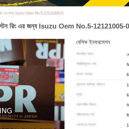
স্টন রিং এর জন্য Isuzu Oem No.5-12121005-0
R পিস্টন রিং এর জন্য Isuzu Oem No.5-12121005-
বেসিক ইনফরমেশন
উৎপত্তি স্থল:
জ
পরিচিতিমুলক নাম:
মডেল নম্বার:
6
ন্যূনতম চাহিদার পরিমাণ:
1
মূল্য:
প্যাকেজিং বিবরণ:
নি
পরিশোধের শর্ত:
টি
যোগানের ক্ষমতা:
1