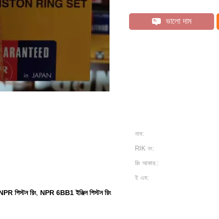
ভালো দাম
নাম:
RIK নং:
রিং আকার::
ই এম:
PR পিস্টন রিং
NPR 6BB1 ইঞ্জিন পিস্টন রিং
,