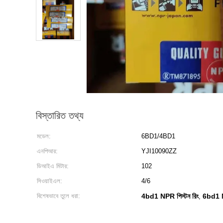
বিস্তারিত তথ্য
মডেল:
6BD1/4BD1
এনপিআর:
YJI10090ZZ
ডিআইএ মিটার:
102
সিওয়াইএল:
4/6
বিশেষভাবে তুলে ধরা:
4bd1 NPR পিস্টন রিং
6bd1 N
,