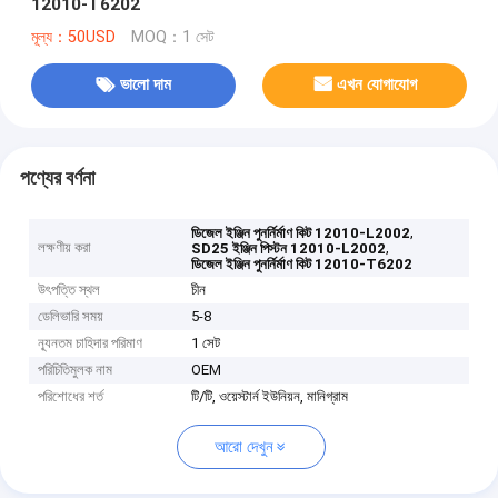
12010-T6202
মূল্য：50USD
MOQ：1 সেট
ভালো দাম
এখন যোগাযোগ
পণ্যের বর্ণনা
,
ডিজেল ইঞ্জিন পুনর্নির্মাণ কিট 12010-L2002
লক্ষণীয় করা
,
SD25 ইঞ্জিন পিস্টন 12010-L2002
ডিজেল ইঞ্জিন পুনর্নির্মাণ কিট 12010-T6202
উৎপত্তি স্থল
চীন
ডেলিভারি সময়
5-8
ন্যূনতম চাহিদার পরিমাণ
1 সেট
পরিচিতিমুলক নাম
OEM
পরিশোধের শর্ত
টি/টি, ওয়েস্টার্ন ইউনিয়ন, মানিগ্রাম
আরো দেখুন