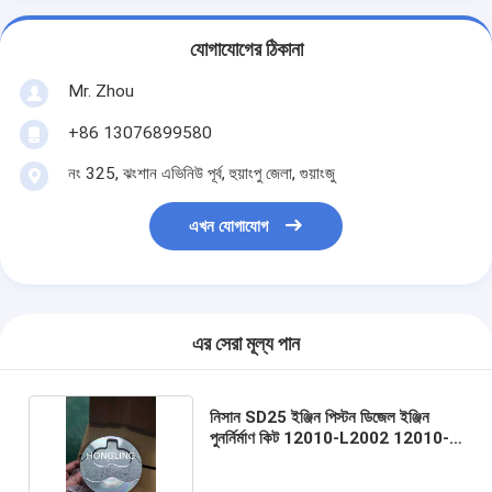
যোগাযোগের ঠিকানা
Mr. Zhou
+86 13076899580
নং 325, ঝংশান এভিনিউ পূর্ব, হুয়াংপু জেলা, গুয়াংজু
এখন যোগাযোগ
এর সেরা মূল্য পান
নিসান SD25 ইঞ্জিন পিস্টন ডিজেল ইঞ্জিন
পুনর্নির্মাণ কিট 12010-L2002 12010-
T6202