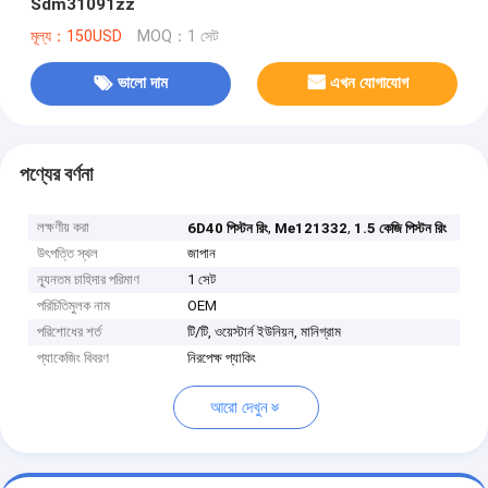
Sdm31091zz
মূল্য：150USD
MOQ：1 সেট
ভালো দাম
এখন যোগাযোগ
পণ্যের বর্ণনা
লক্ষণীয় করা
,
,
6D40 পিস্টন রিং
Me121332
1.5 কেজি পিস্টন রিং
উৎপত্তি স্থল
জাপান
ন্যূনতম চাহিদার পরিমাণ
1 সেট
পরিচিতিমুলক নাম
OEM
পরিশোধের শর্ত
টি/টি, ওয়েস্টার্ন ইউনিয়ন, মানিগ্রাম
প্যাকেজিং বিবরণ
নিরপেক্ষ প্যাকিং
আরো দেখুন