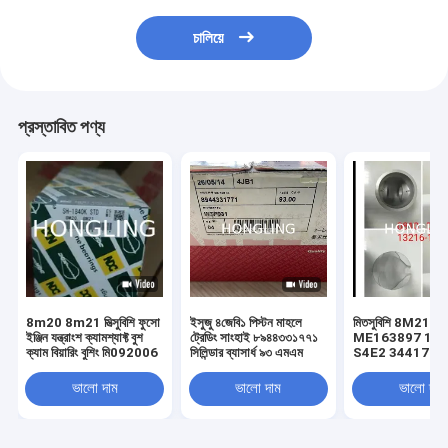
চালিয়ে
প্রস্তাবিত পণ্য
8m20 8m21 মিত্সুবিশি ফুসো
ইসুজু ৪জেবি১ পিস্টন মাহলে
মিতসুবিশি 8M21 ইঞ্জি
ইঞ্জিন যন্ত্রাংশ ক্যামশ্যাফ্ট বুশ
ট্রেডিং সাংহাই ৮৯৪৪৩৩১৭৭১
ME163897 15
ক্যাম বিয়ারিং বুশিং মি092006
সিলিন্ডার ব্যাসার্ধ ৯৩ এমএম
S4E2 34417-2
DK10 13216-1
H06BT 13216-
ভালো দাম
ভালো দাম
ভালো দাম