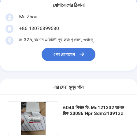
যোগাযোগের ঠিকানা
Mr. Zhou
+86 13076899580
নং 325, ঝংশান এভিনিউ পূর্ব, হুয়াংপু জেলা, গুয়াংজু
এখন যোগাযোগ
এর সেরা মূল্য পান
6D40 পিস্টন রিং Me121332 জাপান
রিক 20086 Npr Sdm31091zz