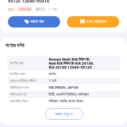
95125 12040-95014
মূল্য：100USD
MOQ：1 সেট
ভালো দাম
এখন যোগাযোগ
পণ্যের বর্ণনা
,
Nissan Ne6t RIK পিস্টন রিং
লক্ষণীয় করা
,
Ne6 RIK পিস্টন রিং Rik 24160
Rik 24160 12040-95125
উৎপত্তি স্থল
জাপান
ন্যূনতম চাহিদার পরিমাণ
1 সেট
পরিচিতিমুলক নাম
RIK/RIKEN JAPAN
পরিশোধের শর্ত
টি/টি, ওয়েস্টার্ন ইউনিয়ন, মানিগ্রাম
প্যাকেজিং বিবরণ
নিউট্রাল প্যাকিং জাপান রিকেন
আরো দেখুন