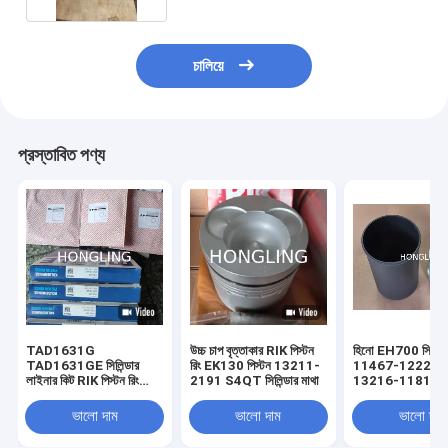
চালিয়ে
প্রস্তাবিত পণ্য
TAD1631G
উচ্চ চাপ বৃত্তাকার RIK পিস্টন
হিনো EH700 সিলিন্ড
TAD1631GE সিলিন্ডার
রিং EK130 পিস্টন 13211-
11467-1222 এবং 
লাইনার কিট RIK পিস্টন রিং
2191 S4QT সিলিন্ডার মাথা
13216-1181
3837146 Mahle
03816vo
ভালো দাম
ভালো দাম
ভালো দাম